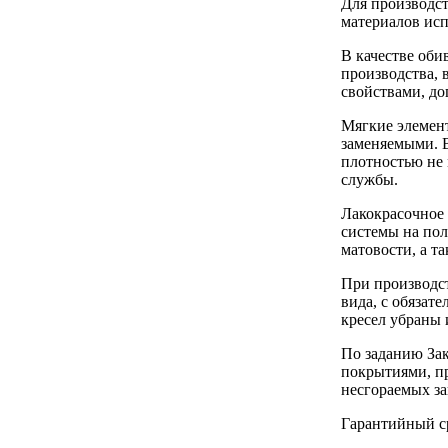
Для производс
материалов исп
В качестве оби
производства, 
свойствами, д
Мягкие элемент
заменяемыми. 
плотностью не 
службы.
Лакокрасочное
системы на пол
матовости, а т
При производс
вида, с обяза
кресел убраны 
По заданию Зак
покрытиями, п
несгораемых з
Гарантийный ср