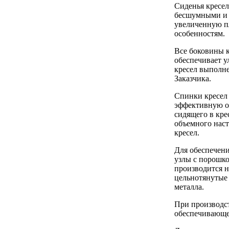
Сиденья кресе
бесшумными и п
увеличенную п
особенностям.
Все боковины к
обеспечивает 
кресел выполне
Заказчика.
Спинки кресел
эффективную оп
сидящего в кре
объемного наст
кресел.
Для обеспечени
узлы с порошк
производится н
цельнотянутые 
металла.
При производст
обеспечивающе