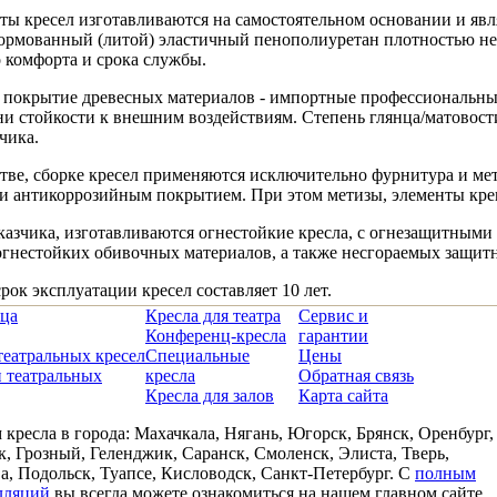
ты кресел изготавливаются на самостоятельном основании и явл
ормованный (литой) эластичный пенополиуретан плотностью не м
 комфорта и срока службы.
 покрытие древесных материалов - импортные профессиональны
ни стойкости к внешним воздействиям. Степень глянца/матовости
чика.
тве, сборке кресел применяются исключительно фурнитура и ме
и антикоррозийным покрытием. При этом метизы, элементы кре
казчика, изготавливаются огнестойкие кресла, с огнезащитным
гнестойких обивочных материалов, а также несгораемых защитн
ок эксплуатации кресел составляет 10 лет.
ица
Кресла для театра
Сервис и
Конференц-кресла
гарантии
театральных кресел
Специальные
Цены
 театральных
кресла
Обратная связь
Кресла для залов
Карта сайта
кресла в города: Махачкала, Нягань, Югорск, Брянск, Оренбург,
, Грозный, Геленджик, Саранск, Смоленск, Элиста, Тверь,
, Подольск, Туапсе, Кисловодск, Санкт-Петербург. С
полным
лляций
вы всегда можете ознакомиться на нашем главном сайте