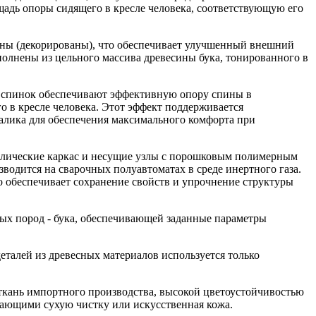
адь опоры сидящего в кресле человека, соответствующую его
ваны (декорированы), что обеспечивает улучшенный внешний
полнены из цельного массива древесины бука, тонированного в
 спинок обеспечивают эффективную опору спины в
о в кресле человека. Этот эффект поддерживается
алика для обеспечения максимального комфорта при
аллические каркас и несущие узлы с порошковым полимерным
водится на сварочных полуавтоматах в среде инертного газа.
о обеспечивает сохранение свойств и упрочнение структуры
ых пород - бука, обеспечивающей заданные параметры
талей из древесных материалов используется только
ткань импортного производства, высокой цветоустойчивостью
кающими сухую чистку или искусственная кожа.