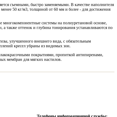
яется съемными, быстро заменяемыми. В качестве наполнителя
енее 50 кг/м3, толщиной от 60 мм и более - для достижения
е многокомпонентные системы на полиуретановой основе,
, а также оттенок и глубина тонирования устанавливаются по
тизы, улучшенного внешнего вида, с обязательным
плений кресел убраны из видимых зон.
и лакокрасочными покрытиями, пропиткой антипиренами,
ых мембран для мягких настилов.
Телефоны информационной службы: