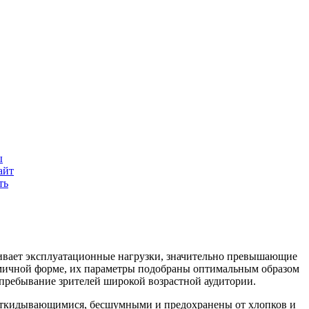
.
ы
айт
ть
живает эксплуатационные нагрузки, значительно превышающие
омичной форме, их параметры подобраны оптимальным образом
 пребывание зрителей широкой возрастной аудитории.
ооткидывающимися, бесшумными и предохранены от хлопков и