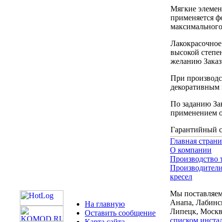
Мягкие элемен
применяется ф
максимального
Лакокрасочное
высокой степе
желанию Заказ
При производс
декоративным 
По заданию За
применением о
Гарантийный ср
Главная стран
О компании
Производство 
Производители
кресел
Мы поставляем 
Анапа, Лабинск
На главную
Липецк, Москва
Оставить сообщение
списком инста
Карта сайта