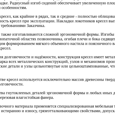
садке. Радиусный изгиб сидений обеспечивает увеличенную площ
 особенностям.
кресел, как крайние в рядах, так и средние - полностью облицо
ность кресел при эксплуатации. Накладки локотников кресел вы
 требованиями Заказчика.
 также изготавливаются сложной эргономичной формы. Изгибы
опаточной областях позвоночника, огибая плечи и бока сидящег
им формированием мягкого объемного настила и поясничного в
ресел.
ия долговечности и надёжности, конструкция кресел имеет мет
рка всех металлических конструкций, узлов и механизмов произ
ские детали и узлы цельнотянутые или цельноштампованные, чт
тве кресел используется исключительно массив древесины тверд
олговечности.
тва гнутоклееных деталей эргономичной формы и любых иных де
ерезовая влагостойкая фанера.
ивочного материала применяется специализированная мебельная 
к истиранию и износу, грязеотталкивающими свойствами, допус