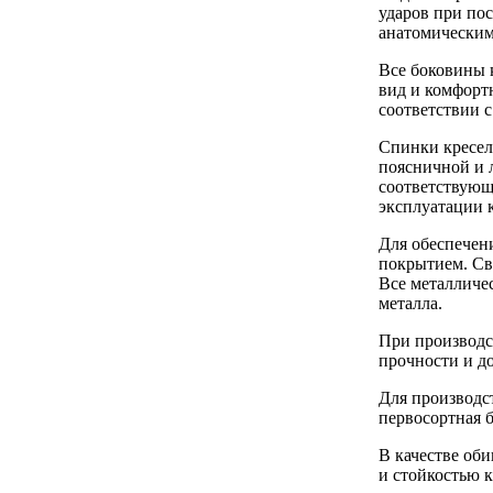
ударов при по
анатомическим
Все боковины 
вид и комфорт
соответствии с
Спинки кресел
поясничной и л
соответствующ
эксплуатации к
Для обеспечен
покрытием. Сва
Все металличе
металла.
При производс
прочности и д
Для производс
первосортная б
В качестве об
и стойкостью 