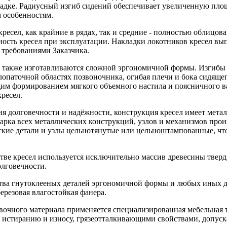
садке. Радиусный изгиб сидений обеспечивает увеличенную площ
 особенностям.
кресел, как крайние в рядах, так и средние - полностью облицо
ность кресел при эксплуатации. Накладки локотников кресел вы
 требованиями Заказчика.
 также изготавливаются сложной эргономичной формы. Изгибы
опаточной областях позвоночника, огибая плечи и бока сидящег
им формированием мягкого объемного настила и поясничного в
ресел.
ия долговечности и надёжности, конструкция кресел имеет мет
рка всех металлических конструкций, узлов и механизмов произ
ские детали и узлы цельнотянутые или цельноштампованные, чт
тве кресел используется исключительно массив древесины тверд
олговечности.
тва гнутоклееных деталей эргономичной формы и любых иных де
ерезовая влагостойкая фанера.
ивочного материала применяется специализированная мебельная 
к истиранию и износу, грязеотталкивающими свойствами, допус