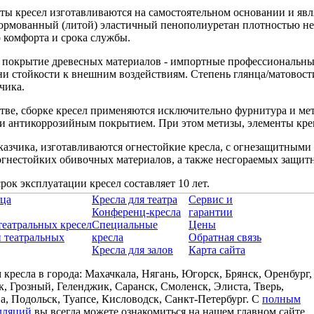
ты кресел изготавливаются на самостоятельном основании и явл
ормованный (литой) эластичный пенополиуретан плотностью не м
 комфорта и срока службы.
 покрытие древесных материалов - импортные профессиональны
ни стойкости к внешним воздействиям. Степень глянца/матовости
чика.
тве, сборке кресел применяются исключительно фурнитура и ме
и антикоррозийным покрытием. При этом метизы, элементы кре
казчика, изготавливаются огнестойкие кресла, с огнезащитным
гнестойких обивочных материалов, а также несгораемых защитн
ок эксплуатации кресел составляет 10 лет.
ица
Кресла для театра
Сервис и
Конференц-кресла
гарантии
театральных кресел
Специальные
Цены
 театральных
кресла
Обратная связь
Кресла для залов
Карта сайта
кресла в города: Махачкала, Нягань, Югорск, Брянск, Оренбург,
, Грозный, Геленджик, Саранск, Смоленск, Элиста, Тверь,
, Подольск, Туапсе, Кисловодск, Санкт-Петербург. С
полным
лляций
вы всегда можете ознакомиться на нашем главном сайте