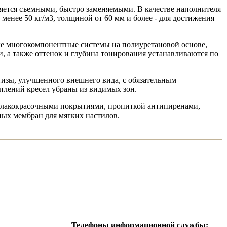
яется съемными, быстро заменяемыми. В качестве наполнителя
енее 50 кг/м3, толщиной от 60 мм и более - для достижения
е многокомпонентные системы на полиуретановой основе,
, а также оттенок и глубина тонирования устанавливаются по
тизы, улучшенного внешнего вида, с обязательным
плений кресел убраны из видимых зон.
и лакокрасочными покрытиями, пропиткой антипиренами,
ых мембран для мягких настилов.
Телефоны информационной службы: