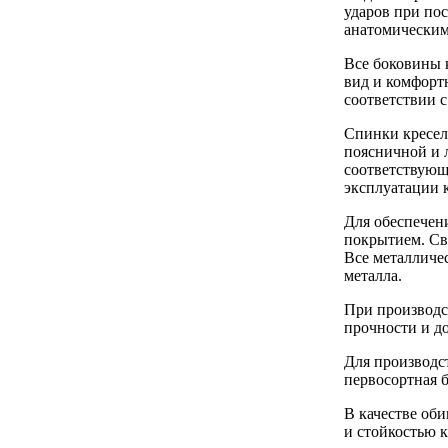
ударов при по
анатомическим
Все боковины 
вид и комфорт
соответствии с
Спинки кресел
поясничной и л
соответствующ
эксплуатации к
Для обеспечен
покрытием. Сва
Все металличе
металла.
При производс
прочности и д
Для производс
первосортная б
В качестве об
и стойкостью 