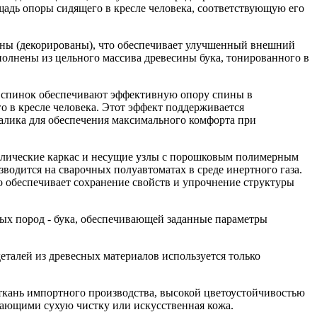
адь опоры сидящего в кресле человека, соответствующую его
ваны (декорированы), что обеспечивает улучшенный внешний
полнены из цельного массива древесины бука, тонированного в
 спинок обеспечивают эффективную опору спины в
о в кресле человека. Этот эффект поддерживается
алика для обеспечения максимального комфорта при
аллические каркас и несущие узлы с порошковым полимерным
водится на сварочных полуавтоматах в среде инертного газа.
о обеспечивает сохранение свойств и упрочнение структуры
ых пород - бука, обеспечивающей заданные параметры
талей из древесных материалов используется только
ткань импортного производства, высокой цветоустойчивостью
кающими сухую чистку или искусственная кожа.