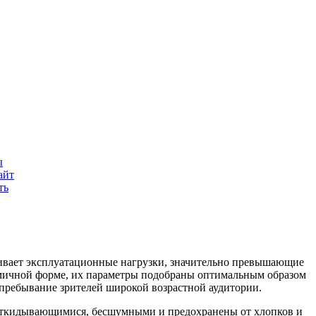
.
ы
айт
ть
живает эксплуатационные нагрузки, значительно превышающие
омичной форме, их параметры подобраны оптимальным образом
 пребывание зрителей широкой возрастной аудитории.
ооткидывающимися, бесшумными и предохранены от хлопков и