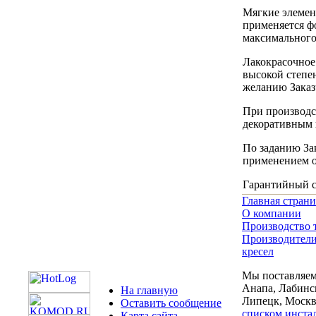
Мягкие элемен
применяется ф
максимального
Лакокрасочное
высокой степе
желанию Заказ
При производс
декоративным 
По заданию За
применением о
Гарантийный ср
Главная стран
О компании
Производство 
Производители
кресел
Мы поставляем 
Анапа, Лабинск
На главную
Липецк, Москва
Оставить сообщение
списком инста
Карта сайта