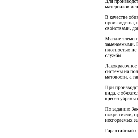
Для производс
материалов исп
В качестве оби
производства, 
свойствами, д
Мягкие элемент
заменяемыми. 
плотностью не 
службы.
Лакокрасочное
системы на пол
матовости, а т
При производс
вида, с обяза
кресел убраны 
По заданию Зак
покрытиями, п
несгораемых з
Гарантийный ср