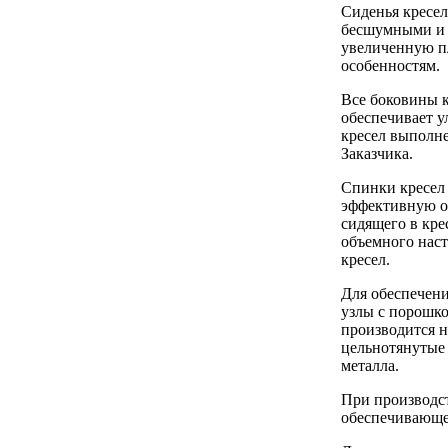
Сиденья кресе
бесшумными и п
увеличенную п
особенностям.
Все боковины к
обеспечивает 
кресел выполне
Заказчика.
Спинки кресел
эффективную оп
сидящего в кре
объемного наст
кресел.
Для обеспечени
узлы с порошк
производится н
цельнотянутые 
металла.
При производст
обеспечивающе